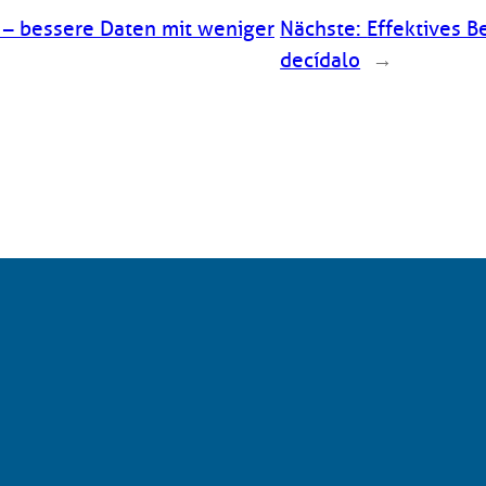
l – bessere Daten mit weniger
Nächste:
Effektives 
decídalo
→