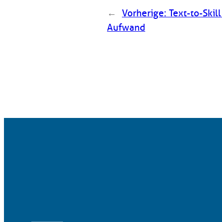
←
Vorherige:
Text-to-Skil
Aufwand