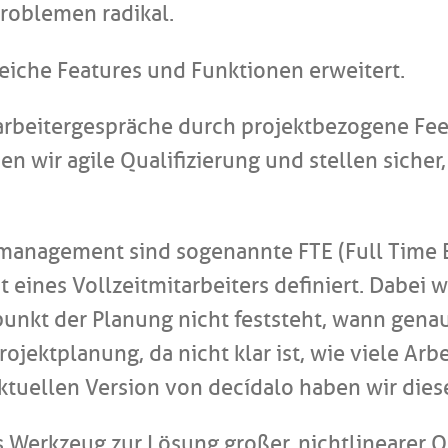
roblemen radikal.
iche Features und Funktionen erweitert.
arbeitergespräche durch projektbezogene Feed
 wir agile Qualifizierung und stellen sicher, 
anagement sind sogenannte FTE (Full Time Equ
it eines Vollzeitmitarbeiters definiert. Dabe
tpunkt der Planung nicht feststeht, wann gena
rojektplanung, da nicht klar ist, wie viele A
ktuellen Version von decídalo haben wir diese
s Werkzeug zur Lösung großer, nichtlinearer